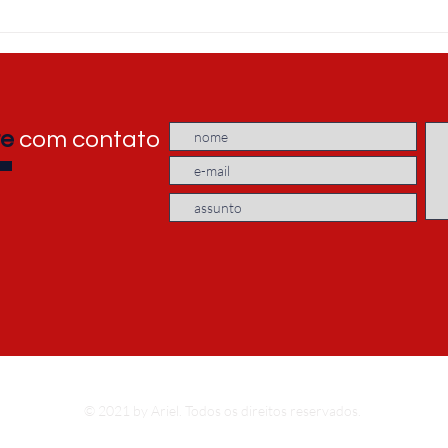
Draft sobre UX Design e IHC
re
com contato
© 2021 by Ariel. Todos os direitos reservados.