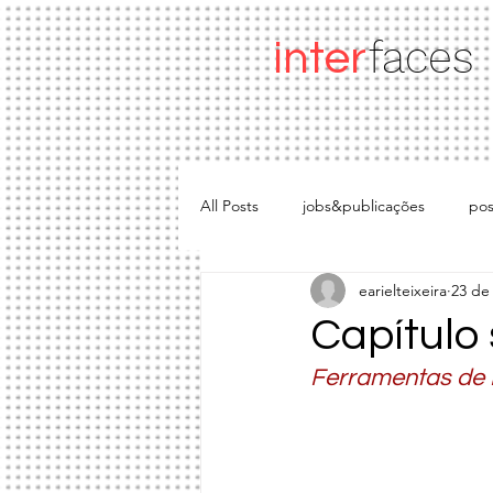
faces
inter
All Posts
jobs&publicações
pos
earielteixeira
23 de 
ferramentas
apresentações
Capítulo 
Ferramentas de 