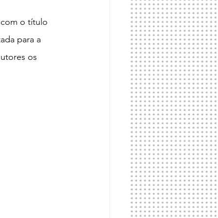
com o título 
tada para a 
utores os 