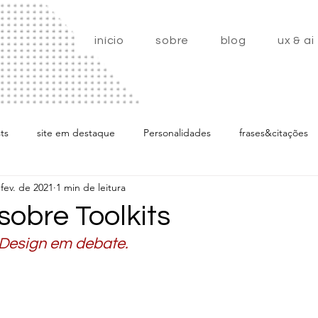
início
sobre
blog
ux & ai
ts
site em destaque
Personalidades
frases&citações
fev. de 2021
1 min de leitura
artigos
Home
sobre Toolkits
Design em debate.