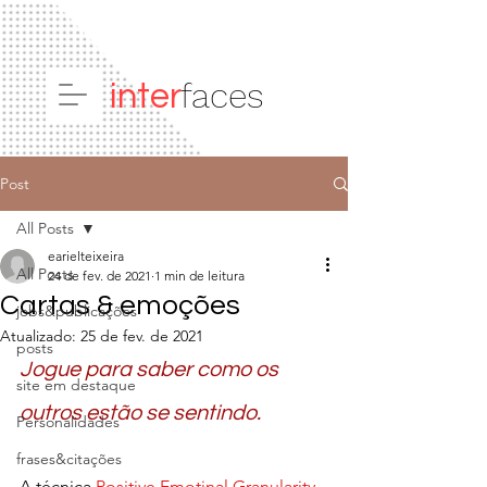
faces
inter
Post
All Posts
earielteixeira
All Posts
24 de fev. de 2021
1 min de leitura
Cartas & emoções
jobs&publicações
Atualizado:
25 de fev. de 2021
posts
Jogue para saber como os 
site em destaque
outros estão se sentindo.
Personalidades
frases&citações
A técnica 
Positive Emotinal Granularity 