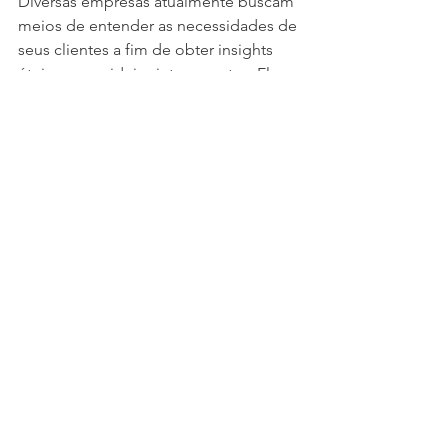
Diversas empresas atualmente buscam 
meios de entender as necessidades de 
seus clientes a fim de obter insights 
úteis e gerar ideias interessantes. Elas 
visam elaborar maneiras distintas de 
trabalhar essas ideias em equipes 
intersilos (ou interorganizacionais), 
diversificando, filtrando, testando e 
evoluindo os conceitos de serviço até 
que sejam implementados como 
ofertas, operações ou mesmo 
modelos de negócios (novos ou 
aprimorados). A inovação pode ser 
tanto incremental como disruptiva e, 
por esse motivo, são necessárias 
técnicas e ferramentas que funcionem 
em ambos os casos. De maneira 
específica pode ocorrer ainda 
subclassificações para o sentido de 