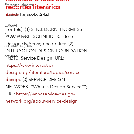
Personalidades
recortes literários
Autor: 
Eduardo Ariel.
frases&citações
UX&AI
Fonte(s): (1) STICKDORN, HORMESS, 
ferramentas
LAWRENCE, SCHNEIDER. Isto é 
Design de Serviço na prática. (2) 
apresentações
INTERACTION DESIGN FOUNDATION 
artigos
(IxDF.). Service Design; URL: 
https://www.interaction-
Home
design.org/literature/topics/service-
design
. (3) SERVICE DESIGN 
NETWORK. “What is Design Service?”; 
URL:
https://www.service-design-
network.org/about-service-design