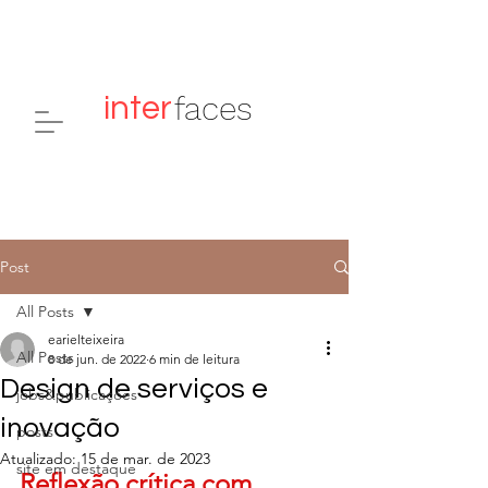
faces
inter
Post
All Posts
earielteixeira
All Posts
8 de jun. de 2022
6 min de leitura
Design de serviços e
jobs&publicações
inovação
posts
Atualizado:
15 de mar. de 2023
site em destaque
Reflexão crítica com 