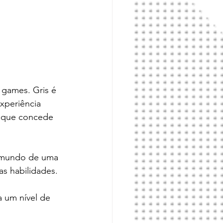
 games. Gris é 
periência 
, que concede 
u mundo de uma 
s habilidades.
 um nível de 