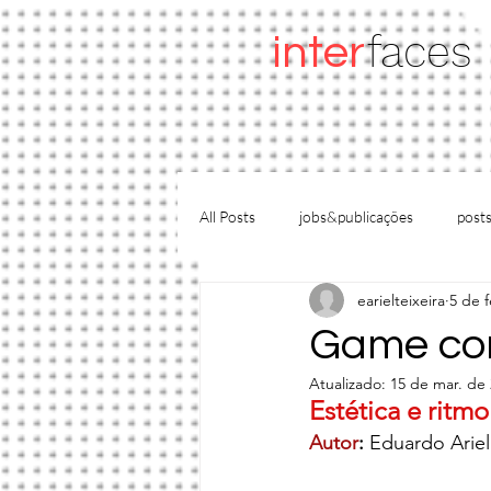
faces
inter
All Posts
jobs&publicações
post
earielteixeira
5 de f
apresentações
artigos
H
Game co
Atualizado:
15 de mar. de
Estética e ritm
Autor
: 
Eduardo Ariel