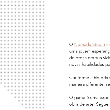
O 
Nomada Studio
 c
uma jovem esperanç
dolorosa em sua vida
novas habilidades p
Conforme a história
maneira diferente, r
O game é uma experiê
obra de arte. Segue