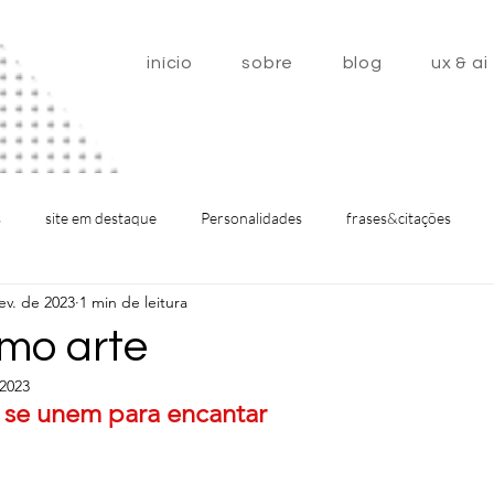
início
sobre
blog
ux & ai
s
site em destaque
Personalidades
frases&citações
ev. de 2023
1 min de leitura
ome
mo arte
 2023
o se unem para encantar