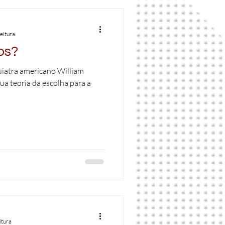
leitura
os?
uiatra americano William
ua teoria da escolha para a
itura