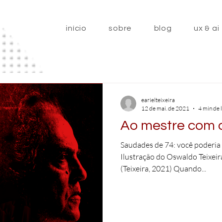
início
sobre
blog
ux & ai
earielteixeira
12 de mai. de 2021
4 min de 
Ao mestre com
Saudades de 74: você poderia t
Ilustração do Oswaldo Teixeir
(Teixeira, 2021) Quando...