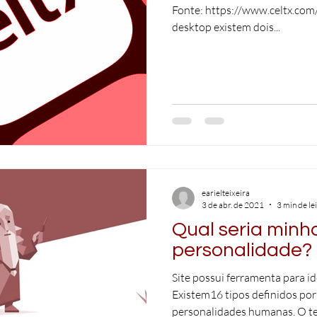
Fonte: https://www.celtx.com
desktop existem dois...
earielteixeira
3 de abr. de 2021
3 min de le
Qual seria minh
personalidade?
Site possui ferramenta para i
Existem16 tipos definidos por
personalidades humanas. O tes