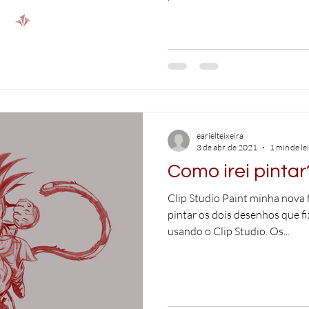
earielteixeira
3 de abr. de 2021
1 min de le
Como irei pintar
Clip Studio Paint minha nova 
pintar os dois desenhos que fi
usando o Clip Studio. Os...