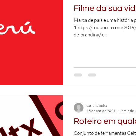
Filme da sua vi
Marca de país e uma história 
1https://tudoorna.com/2019/
de-branding/ e...
earielteixeira
15 de abr. de 2021
2 min de l
Roteiro em qual
Conjunto de ferramentas Celtx