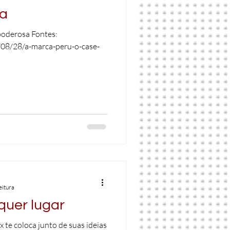
da
poderosa Fontes:
08/28/a-marca-peru-o-case-
eitura
quer lugar
 te coloca junto de suas ideias