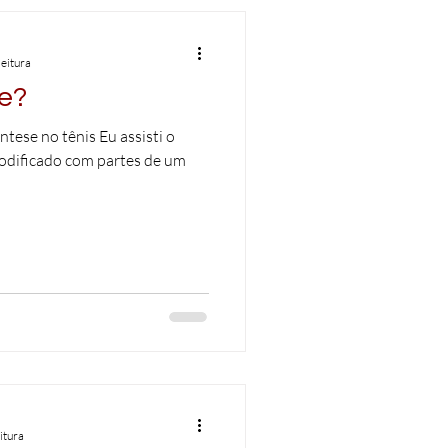
leitura
je?
ntese no tênis Eu assisti o
modificado com partes de um
itura