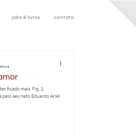
jobs & livros
contato
leitura
 amor
er ficado mais. Fig. 1:
a pelo seu neto Eduardo Ariel