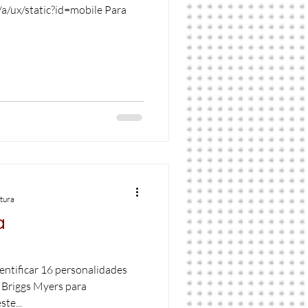
/a/ux/static?id=mobile Para
itura
a
dentificar 16 personalidades
 Briggs Myers para
te...