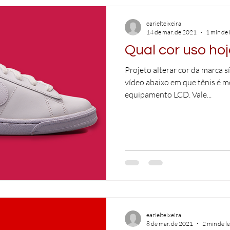
earielteixeira
14 de mar. de 2021
1 min de 
Qual cor uso ho
Projeto alterar cor da marca sí
vídeo abaixo em que tênis é 
equipamento LCD. Vale...
earielteixeira
8 de mar. de 2021
2 min de le