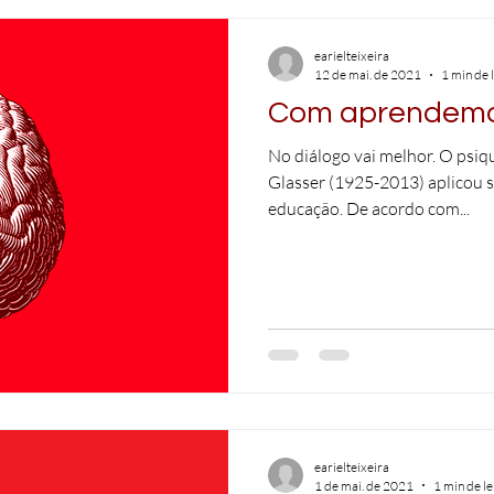
earielteixeira
12 de mai. de 2021
1 min de 
Com aprendem
No diálogo vai melhor. O psiq
Glasser (1925-2013) aplicou s
educação. De acordo com...
earielteixeira
1 de mai. de 2021
1 min de le