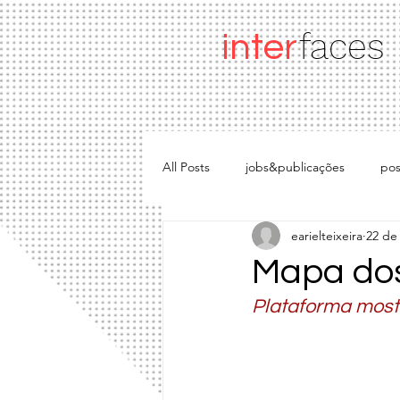
faces
inter
All Posts
jobs&publicações
pos
earielteixeira
22 de 
ferramentas
apresentações
Mapa dos
Plataforma mostr