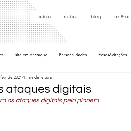
início
sobre
blog
ux & ai
ts
site em destaque
Personalidades
frases&citações
fev. de 2021
1 min de leitura
artigos
Home
 ataques digitais
a os ataques digitais pelo planeta